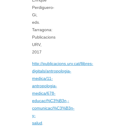
Enrique
Perdiguero-
Gi,
eds.
Tarragona:
Publicacions
URV,
2017
http://publicacions.urv.cat/llibres-
digitals/antropologia-
medica/11-
antropologia-
medica/678-
educaci%C3%B3n,-
comunicaci%C3%B3n-
y-
salud
.