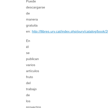
Puede
descargarse
de
manera
gratuita
en:
http://llibres.urv.cat/index.php/purv/catalog/book/
En
él
se
publican
varios
artículos
fruto
del
trabajo
de
los
proyectos