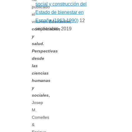
social y construcción del
publicado
Estado de bienestar en
el
España (1963-1990)
12
volumen
Educación,
septiembre, 2019
comunicación
y
salud.
Perspectivas
desde
las
ciencias
humanas
y
sociales
,
Josep
M.
Comelles
&