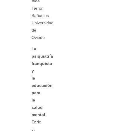
Aida
Terrón
Bañuelos.
Universidad
de
Oviedo
L
a
psiquiatría
franquista
y
la
educación
para
la
salud
mental
.
Enric
J.