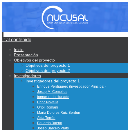
Ir al contenido
Inicio
Presentación
Objetivos del proyecto
Objetivos del proyecto 1
Objetivos del proyecto 2
Investigadores
Investigadores del proyecto 1
Enrique Perdiguero (Investigador Principal)
Josep M. Comelles
Inmaculada Hurtado
Enric Novella
Oriol Romaní
María Dolores Ruiz Berdún
Aida Terrón
Eduardo Bueno
Josep Barceló Prats