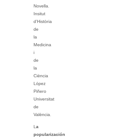
Novella.
Insitut
d’Història
de
la
Medicina
i
de
la
Ciència
López
Piñero
Universitat
de
València.
L
a
popularización