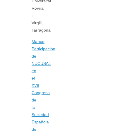
Universitat
Rovira
i
Virgili,
Tarragona
Marcar
.
Participación
de
NUCUSAL
en
el
XVII
Congreso
de
la
Sociedad
Española
de