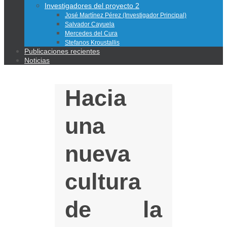
Investigadores del proyecto 2
José Martínez Pérez (Investigador Principal)
Salvador Cayuela
Mercedes del Cura
Stefanos Kroustallis
Publicaciones recientes
Noticias
Hacia
una
nueva
cultura
de la