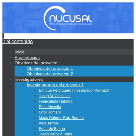
Ir al contenido
Inicio
Presentación
Objetivos del proyecto
Objetivos del proyecto 1
Objetivos del proyecto 2
Investigadores
Investigadores del proyecto 1
Enrique Perdiguero (Investigador Principal)
Josep M. Comelles
Inmaculada Hurtado
Enric Novella
Oriol Romaní
María Dolores Ruiz Berdún
Aida Terrón
Eduardo Bueno
Josep Barceló Prats