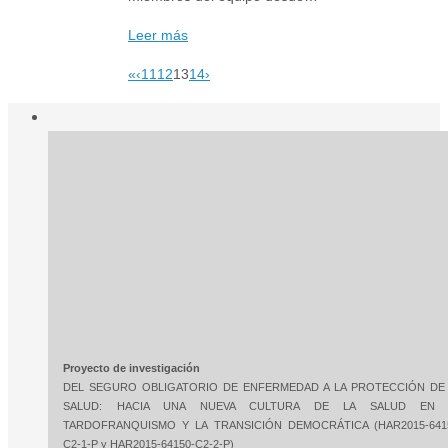
Leer más
«
‹
11
12
13
14
›
Proyecto de investigación
DEL SEGURO OBLIGATORIO DE ENFERMEDAD A LA PROTECCIÓN DE
SALUD: HACIA UNA NUEVA CULTURA DE LA SALUD EN 
TARDOFRANQUISMO Y LA TRANSICIÓN DEMOCRÁTICA (HAR2015-641
C2-1-P y HAR2015-64150-C2-2-P)